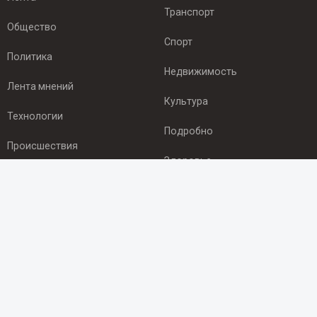
Транспорт
Общество
Спорт
Политика
Недвижимость
Лента мнений
Культура
Технологии
Подробно
Происшествия
Здоровье
Экономика
ПОДПИСКА
Подпишись на рассылку NEWSROOM24
и будь
в курсе новостей в своём городе:
Подписаться