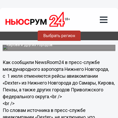
Общество
02.07.2013
15:19
Приостановлена продажа авиабилетов
на некоторые рейсы из Нижнего
Новгорода
Выбрать регион
Отменены рейсы из Нижнего Новгорода до Самары,
Кирова и других городов.
Как сообщили NewsRoom24 в пресс-службе
международного аэропорта Нижнего Новгорода,
с 1 июля отменяются рейсы авиакомпании
«Dexter» из Нижнего Новгорода до Самары, Кирова,
Пензы, а также других городов Приволжского
федерального округа.<br />
<br />
По словам источника в пресс-службе
авиакомпании «Dexter», не исключено, что