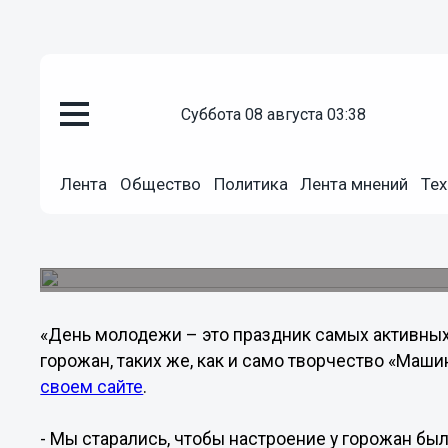
Общество
суббота 08 августа 03:38
02.07.2013
09:49
Олег Кондрашов поделился впе
Лента
Общество
Политика
Лента мнений
Тех
"Машины времени"
Глава администрации города Олег Кондрашов на
посвященную празднованию Дня молодежи в 
«День молодежи – это праздник самых активных
горожан, таких же, как и само творчество «Маш
своем сайте
.
- Мы старались, чтобы настроение у горожан бы