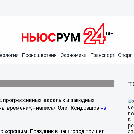
чатлениями от концерта
нологии
Происшествия
Экономика
Транспорт
Спорт
 своем сайте разместил новую запись,
Нижнем Новгороде.
Т
, прогрессивных, веселых и заводных
ины времени», - написал Олег Кондрашов
на
ло хорошим. Праздник в наш город пришел