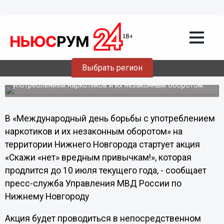
Общество
27.06.2013
12:23
Полицейские Нижнего Новгорода
проведут акцию «Скажи «нет»
вредным привычкам!»
Выбрать регион
Акция приурочена к Международному дню борьбы с
употреблением наркотиков и их незаконным оборотом.
В «Международный день борьбы с употреблением
наркотиков и их незаконным оборотом» на
территории Нижнего Новгорода стартует акция
«Скажи «нет» вредным привычкам!», которая
продлится до 10 июля текущего года, - сообщает
пресс-служба Управления МВД России по
Нижнему Новгороду
Акция будет проводиться в непосредственном