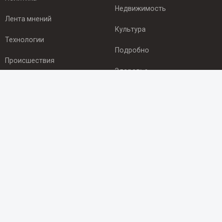
Недвижимость
Лента мнений
Культура
Технологии
Подробно
Происшествия
Здоровье
Экономика
ПОДПИСКА
Подпишись на рассылку NEWSROOM24
и будь
в курсе новостей в своём городе:
Подписаться
© 2012 - 2025 ООО "Ньюсрум" (ИА Newsroom24 (Ньюсрум24).
Учредитель — ООО "Ньюсрум"
Свидетельство о регистрации СМИ ИА № ФС 77 - 45920 от 22.07.2011г.