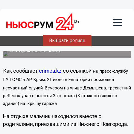
Общество
23.06.2013
13:13
Трехлетний нижегородец, отдыхавший
с родителями в Евпатории, выпал из
окна второго этажа
Выбрать регион
Ребенок доставлен в травматологическое отделение
Евпаторийской больницы.
Как сообщает
crimea.kz
со ссылкой на
пресс-службу
ГУ ГС ЧС в АР Крым
,
21 июня в Евпатории произошёл
несчастный случай. Вечером на улице Демышева, трехлетний
ребенок упал с высоты 2-го этажа (3-этажного жилого
здания) на крышу гаража.
На отдыхе мальчик находился вместе с
родителями, приехавшими из Нижнего Новгорода.