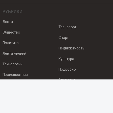
РУБРИКИ
Лента
Транспорт
Общество
Спорт
Политика
Недвижимость
Лента мнений
Культура
Технологии
Подробно
Происшествия
Здоровье
Экономика
ПОДПИСКА
Подпишись на рассылку NEWSROOM24
и будь
в курсе новостей в своём городе: