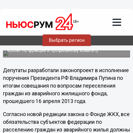
Общество
21.06.2013
22:20
Расширяется федеральная поддержка
расселения аварийного фонда
Госдума единогласно приняла в первом чтении
Выбрать регион
соответствующий закон за авторством депутата от
Нижегородской области Вадима Булавинова и его
коллег по фракции и профильному комитету.
Депутаты разработали законопроект в исполнение
поручения Президента РФ Владимира Путина по
итогам совещания по вопросам переселения
граждан из аварийного жилищного фонда,
прошедшего 16 апреля 2013 года.
Согласно новой редакции закона о Фонде ЖКХ, все
обязательства субъектов федерации по
расселению граждан из аварийного жилья должны