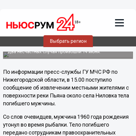
Общество
15.06.2013
18:40
Рыбак и купальщик утонули в
Большеболдинском районе
Выбрать регион
Нижегородской области
Два несчастных случая произошли 14 июня.
По информации пресс-службы ГУ МЧС РФ по
Нижегородской области, в 15.00 поступило
сообщение об извлечении местными жителями с
поверхности реки Пьяна около села Ниловка тела
погибшего мужчины.
Со слов очевидцев, мужчина 1960 года рождения
утонул во время рыбалки. Тело погибшего
передано сотрудникам правоохранительных