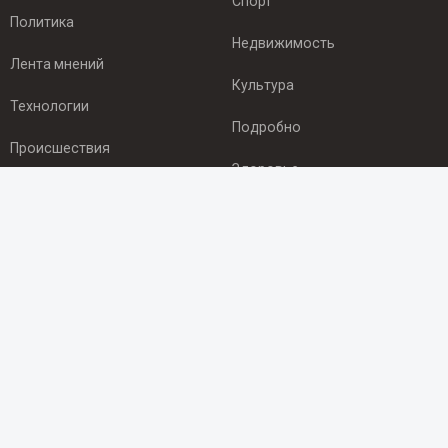
Спорт
Политика
Недвижимость
Лента мнений
Культура
Технологии
Подробно
Происшествия
Здоровье
Экономика
ПОДПИСКА
Подпишись на рассылку NEWSROOM24
и будь
в курсе новостей в своём городе:
Подписаться
© 2012 - 2025 ООО "Ньюсрум" (ИА Newsroom24 (Ньюсрум24).