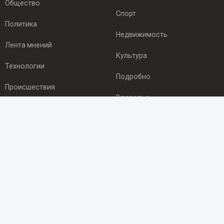
Общество
Спорт
Политика
Недвижимость
Лента мнений
Культура
Технологии
Подробно
Происшествия
Здоровье
Экономика
ПОДПИСКА
Подпишись на рассылку NEWSROOM24
и будь
в курсе новостей в своём городе:
Подписаться