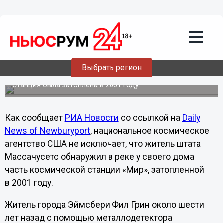
Общество
15.06.2013
00:30
Часть затопленной российской
космической станции «Мир»
Выбрать регион
обнаружена в реке в Америке
Станция была затоплена в 2001 году.
Как сообщает
РИА Новости
со ссылкой на
Daily
News of Newburyport
, национальное космическое
агентство США не исключает, что житель штата
Массачусетс обнаружил в реке у своего дома
часть космической станции «Мир», затопленной
в 2001 году.
Житель города Эймсбери Фил Грин около шести
лет назад с помощью металлодетектора