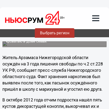
Общество
13.06.2013
14:44
Нижегородский подросток пришёл в
школу с марихуаной отчима
Выбрать регион
Коробки с наркотическим средством хранились под
кроватью в доме семьи.
Житель Арзамаса Нижегородской области
осуждён на 3 года лишения свободы по ч.2 ст.228
УК РФ, сообщает пресс-служба Нижегородского
областного суда. Факт хранения наркотиков был
выявлен после того, как пасынок осуждённого
пришёл в школу с марихуаной и угостил ею друга.
В октябре 2012 года отчим подростка нашёл пять
кустов дикорастущей конопли, выкорчевал их и