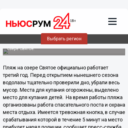
Общество
07.06.2013
20:20
В Дзержинске Нижегородской области
открыт один из популярных городских
пляжей
Выбрать регион
Комиссия официально приняла пляж и зону отдыха на
озере Святое.
Пляж на озере Святое официально работает
третий год. Перед открытием нынешнего сезона
водолазы тщательно проверили дно, убрали весь
мусор. Места для купания огорожены, выделено
место для купания детей. На время работы пляжа
организованы работа спасательного поста и охрана
места отдыха. Имеется тревожная кнопка, в случае
срабатывания которой в течение 5 минут на место
прибудет наряд полиции, сообщает пресс-служба