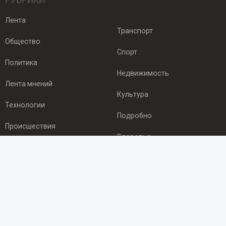
РУБРИКИ
Лента
Транспорт
Общество
Спорт
Политика
Недвижимость
Лента мнений
Культура
Технологии
Подробно
Происшествия
Здоровье
Экономика
ПОДПИСКА
Подпишись на рассылку NEWSROOM24
и будь
в курсе новостей в своём городе: