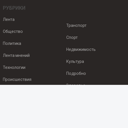
РУБРИКИ
Лента
Транспорт
Общество
Спорт
Политика
Недвижимость
Лента мнений
Культура
Технологии
Подробно
Происшествия
Здоровье
Экономика
ПОДПИСКА
Подпишись на рассылку NEWSROOM24
и будь
в курсе новостей в своём городе: