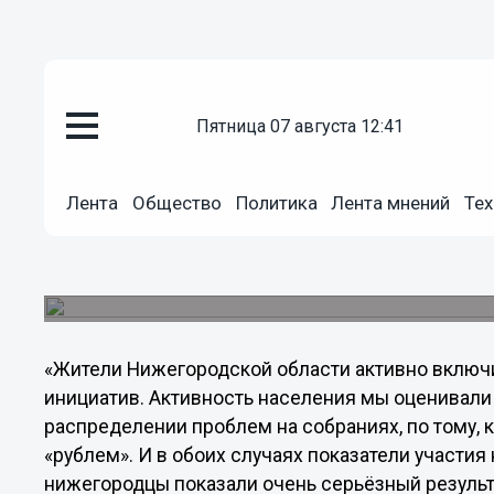
Общество
30.05.2013
19:20
пятница 07 августа 12:41
Нижегородская область подош
экономического развития, при
небольшие проблемы «точечно»
Лента
Общество
Политика
Лента мнений
Тех
Руководитель проекта поддержки местных ини
прокомментировал итоги заседания конкурсно
отбора программ развития территорий муницип
«Жители Нижегородской области активно включ
инициатив. Активность населения мы оценивали 
распределении проблем на собраниях, по тому, 
«рублем». И в обоих случаях показатели участия
нижегородцы показали очень серьёзный результ