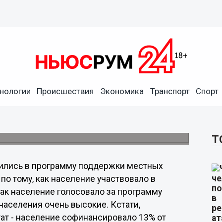
ла к такому уровню
 котором можно решать
, - Шульга
нологии
Происшествия
Экономика
Транспорт
Спорт
циатив Всемирного банка Иван Шульга
й комиссии по проведению конкурсного
альных образований области.
Т
ились в программу поддержки местных
по тому, как население участвовало в
как население голосовало за программу
 населения очень высокие. Кстати,
ат - население софинансировало 13% от