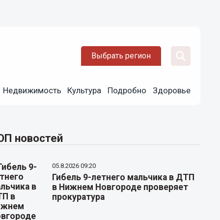
Выбрать регион
Недвижимость
Культура
Подробно
Здоровье
ОП новостей
05.8.2026 09:20
Гибель 9-летнего мальчика в ДТП
в Нижнем Новгороде проверяет
прокуратура