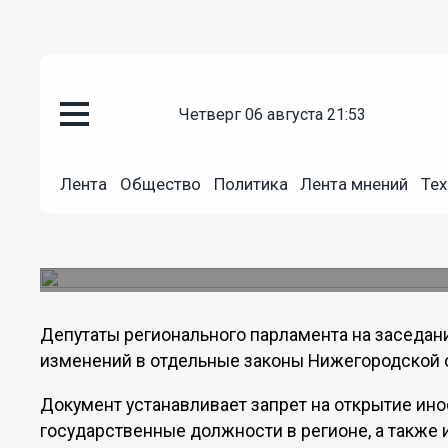
четверг 06 августа 21:53
Общество
30.05.2013
13:43
Лента
Общество
Политика
Лента мнений
Тех
Нижегородских чиновников и ч
отказаться от заграничных ба
Законодательство Нижегородской области прив
Депутаты регионального парламента на заседан
изменений в отдельные законы Нижегородской 
Документ устанавливает запрет на открытие и
государственные должности в регионе, а также