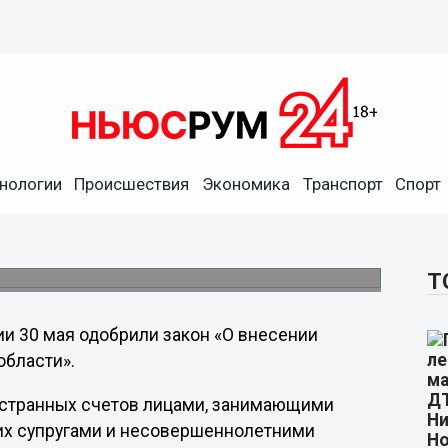
нологии
Происшествия
Экономика
Транспорт
Спорт
ленов их семей обязали
нковских счетов
едено в соответствие с федеральным.
Т
ии 30 мая одобрили закон «О внесении
области».
ностранных счетов лицами, занимающими
 их супругами и несовершеннолетними