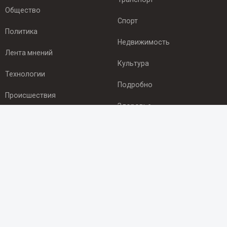
Общество
Спорт
Политика
Недвижимость
Лента мнений
Культура
Технологии
Подробно
Происшествия
Здоровье
Экономика
ПОДПИСКА
Подпишись на рассылку NEWSROOM24
и будь
в курсе новостей в своём городе:
Подписаться