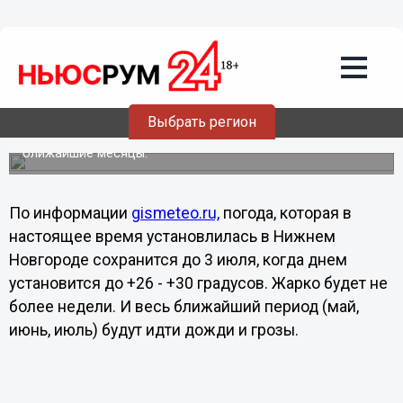
Общество
28.05.2013
15:00
Дожди и грозы в Нижнем Новгороде
будут идти все лето: ощутимо
потеплеет лишь в июле
Выбрать регион
Опубликован неутешительный прогноз погоды на
ближайшие месяцы.
По информации
gismeteo.ru,
погода, которая в
настоящее время установлилась в Нижнем
Новгороде сохранится до 3 июля, когда днем
установится до +26 - +30 градусов. Жарко будет не
более недели. И весь ближайший период (май,
июнь, июль) будут идти дожди и грозы.