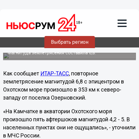
Общество
24.05.2013
21:21
Еще одно сильное землетрясение
Выбрать регион
произошло в Охотском море
Магнитуда землетрясения составила 6,8.
Как сообщает
ИТАР-ТАСС
, повторное
землетрясение магнитудой 6,8 с эпицентром в
Охотском море произошло в 353 км к северо-
западу от поселка Озерновский.
«На Камчатке в акватории Охотского моря
произошло пять афтершоков магнитудой 4,2 - 5. В
населенных пунктах они не ощущались», - уточнили
в МЧС России.