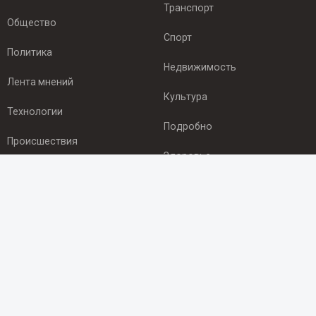
Транспорт
Общество
Спорт
Политика
Недвижимость
Лента мнений
Культура
Технологии
Подробно
Происшествия
Здоровье
Экономика
ПОДПИСКА
Подпишись на рассылку NEWSROOM24
и будь
в курсе новостей в своём городе:
Подписаться