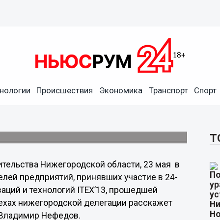
 одну бронзовую медаль
тавки в Малайзии
нологии
Происшествия
Экономика
Транспорт
Спорт
ренция, посвященная итогам выставки
Т
ительства Нижегородской области, 23 мая в
лей предприятий, принявших участие в 24-
аций и технологий ITEX’13, прошедшей
пехах нижегородской делегации расскажет
 Владимир Нефедов.