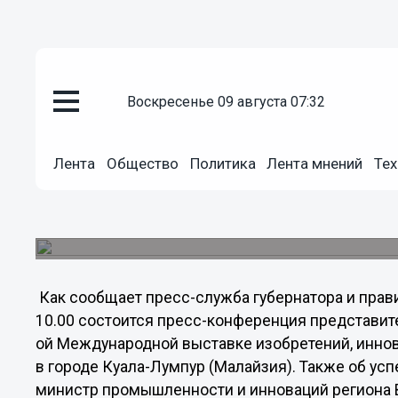
Общество
воскресенье 09 августа 07:32
22.05.2013
16:29
11 золотых, три серебряных и
привезли с инновационной выс
Лента
Общество
Политика
Лента мнений
Тех
нижегородские предприятия
В Кремле состоится тематическая пресс-конфе
инноваций и технологий ITEX’13.
Как сообщает пресс-служба губернатора и прав
10.00 состоится пресс-конференция представите
ой Международной выставке изобретений, иннов
в городе Куала-Лумпур (Малайзия). Также об ус
министр промышленности и инноваций региона