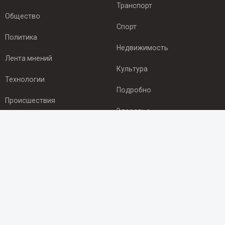
Транспорт
Общество
Спорт
Политика
Недвижимость
Лента мнений
Культура
Технологии
Подробно
Происшествия
Здоровье
Экономика
ПОДПИСКА
Подпишись на рассылку NEWSROOM24
и будь
в курсе новостей в своём городе:
Подписаться