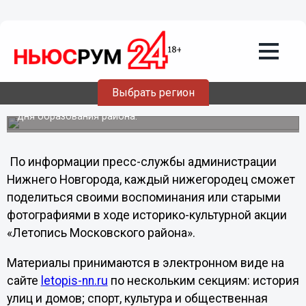
Общество
22.05.2013
14:50
Каждый нижегородец сможет принять
участие в создании истории
Московского района
Выбрать регион
Историко-культурная акция приурочена к 45-летию со
дня образования района.
По информации пресс-службы администрации
Нижнего Новгорода, каждый нижегородец сможет
поделиться своими воспоминания или старыми
фотографиями в ходе историко-культурной акции
«Летопись Московского района».
Материалы принимаются в электронном виде на
сайте
letopis-nn.ru
по нескольким секциям: история
улиц и домов; спорт, культура и общественная