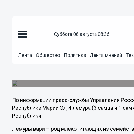
Общество
суббота 08 августа 08:36
22.05.2013
12:10
Лемуры вари, прибывшие в Ни
на карантин
Лента
Общество
Политика
Лента мнений
Тех
Сотрудники отдела пограничного ветеринарного
Комитета государственного ветеринарного надз
экзотических животных.
По информации пресс-службы Управления Россе
Республике Марий Эл, 4 лемура (3 самца и 1 са
Республики.
Лемуры вари – род млекопитающих из семейств