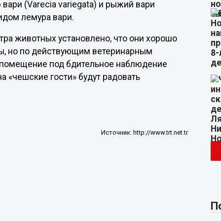
вари (Varecia variegata) и рыжий вари
видом лемура вари.
тра животных установлено, что они хорошо
вы, но по действующим ветеринарным
 помещение под бдительное наблюдение
а «чешские гости» будут радовать
Источник:
http://www.trt.net.tr
П