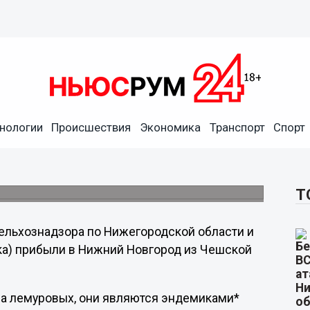
жний Новгород, задержаны
нологии
Происшествия
Экономика
Транспорт
Спорт
 контроля совместно со специалистами
ора провели постановку на карантин
Т
льхознадзора по Нижегородской области и
мка) прибыли в Нижний Новгород из Чешской
а лемуровых, они являются эндемиками*