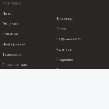
РУБРИКИ
Лента
Транспорт
Общество
Спорт
Политика
Недвижимость
Лента мнений
Культура
Технологии
Подробно
Происшествия
Здоровье
Экономика
ПОДПИСКА
Подпишись на рассылку NEWSROOM24
и будь
в курсе новостей в своём городе: