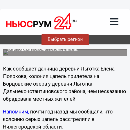
13.05.2013
15:09
Серые цапли вернулись на место
расстрела своих сородичей в
Нижегородскую область
Выбрать регион
В прошлом году на этом месте у деревни Льготка в
Дальнеконстантиновском районе ради забавы была
уничтожена колония серых цапель.
Как сообщает дачница деревни Льготка Елена
Пояркова, колония цапель прилетела на
Борцовские озера у деревни Льготка
Дальнеконстантиновского района, чем несказанно
обрадовала местных жителей.
Напомним,
почти год назад мы сообщали, что
колонию серых цапель расстреляли в
Нижегородской области.