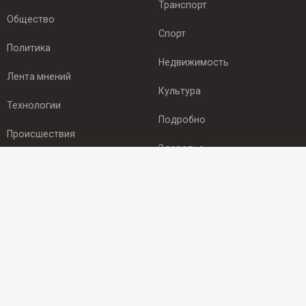
Транспорт
Общество
Спорт
Политика
Недвижимость
Лента мнений
Культура
Технологии
Подробно
Происшествия
Здоровье
Экономика
ПОДПИСКА
Подпишись на рассылку NEWSROOM24
и будь
в курсе новостей в своём городе:
Подписаться