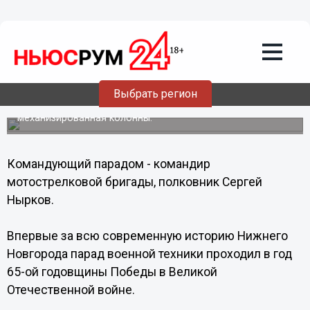
Общество
09.05.2013
22:20
Без комментариев: Военная мощь
парада Победы в Нижнем Новгороде
Выбрать регион
Парад Победы состоялся в Нижнем Новгороде 9 мая. По
главной площади приволжской столицы прошли пешая и
механизированная колонны.
Командующий парадом - командир
мотострелковой бригады, полковник Сергей
Нырков.
Впервые за всю современную историю Нижнего
Новгорода парад военной техники проходил в год
65-ой годовщины Победы в Великой
Отечественной войне.