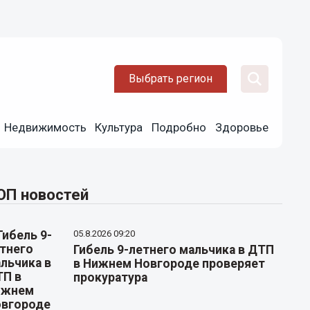
Выбрать регион
Недвижимость
Культура
Подробно
Здоровье
ОП новостей
05.8.2026 09:20
Гибель 9-летнего мальчика в ДТП
в Нижнем Новгороде проверяет
прокуратура