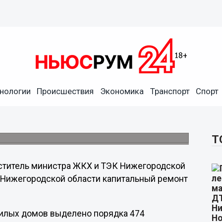
удет отремонтировано в
нологии
Происшествия
Экономика
Транспорт
Спорт
ласти
 замена лифтового оборудования, утепление
 внутренним инженерным сетям.
Т
ститель министра ЖКХ и ТЭК Нижегородской
в Нижегородской области капитальный ремонт
 жилых домов выделено порядка 474