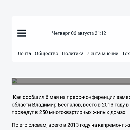
Общество
четверг 06 августа 21:12
06.05.2013
15:30
250 многоквартирных домов б
Лента
Общество
Политика
Лента мнений
Тех
2013 году в Нижегородской об
Основным видом работы станет ремонт кровли,
фасадов, установка приборов учета, работа по
Как сообщил 6 мая на пресс-конференции заме
области Владимир Беспалов, всего в 2013 году 
проведут в 250 многоквартирных жилых домах.
По его словам, всего в 2013 году на капремонт