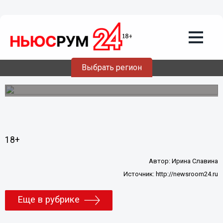
Общество
01.05.2013
16:13
Без комментариев: Противоречия
Выбрать регион
Первомая
18+
Автор:
Ирина Славина
Источник:
http://newsroom24.ru
Еще в рубрике