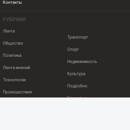
Контакты
РУБРИКИ
Лента
Транспорт
Общество
Спорт
Политика
Недвижимость
Лента мнений
Культура
Технологии
Подробно
Происшествия
Здоровье
Экономика
ПОДПИСКА
Подпишись на рассылку NEWSROOM24
и будь
в курсе новостей в своём городе: