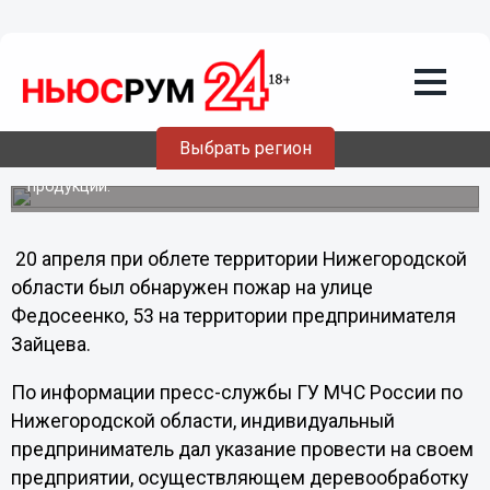
20.04.2013
14:15
Страшным пожаром закончился
субботник на складе в Нижнем
Новгороде: горит 300 кв. метров
Выбрать регион
Площадь костра составила 300 квадратных метров.
Огонь угрожал перекинуться на штабеля готовой
продукции.
20 апреля при облете территории Нижегородской
области был обнаружен пожар на улице
Федосеенко, 53 на территории предпринимателя
Зайцева.
По информации пресс-службы ГУ МЧС России по
Нижегородской области, индивидуальный
предприниматель дал указание провести на своем
предприятии, осуществляющем деревообработку