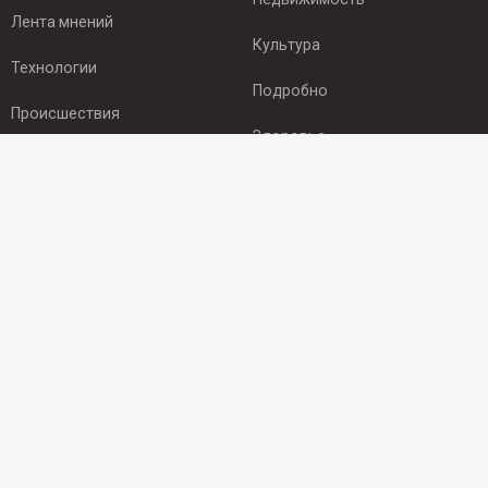
Лента мнений
Культура
Технологии
Подробно
Происшествия
Здоровье
Экономика
ПОДПИСКА
Подпишись на рассылку NEWSROOM24
и будь
в курсе новостей в своём городе:
Подписаться
© 2012 - 2025 ООО "Ньюсрум" (ИА Newsroom24 (Ньюсрум24).
Учредитель — ООО "Ньюсрум"
Свидетельство о регистрации СМИ ИА № ФС 77 - 45920 от 22.07.2011г.
выдано Федеральной службой по надзору в сфере связи,