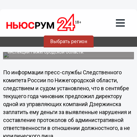
Дзержинский чиновник получил более
4 лет колонии строгого режима и
штраф в размере 26 миллионов рублей
Собранные следственным отделом по Дзержинску
доказательства признаны судом достаточными для
Выбрать регион
вынесения приговора 29-летнему бывшему начальнику
Дзержинского отдела государственной жилищной
инспекции Нижегородской области.
По информации пресс-службы Следственного
комитета России по Нижегородской области,
следствием и судом установлено, что в сентябре
текущего года чиновник предложил директору
одной из управляющих компаний Дзержинска
заплатить ему деньги за выявленные нарушения и
составление протоколов об административной
ответственности в отношении должностного, а не
юридического лица.