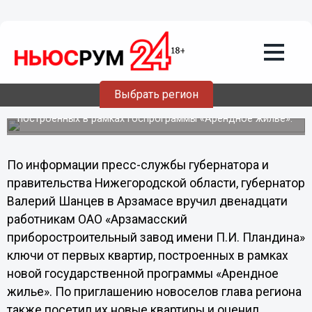
12.04.2013
14:25
Валерий Шанцев поручил
проанализировать строительство
арендного жилья
Выбрать регион
Губернатор вручил работникам Арзамасского
приборостроительного завода ключи от первых квартир,
построенных в рамках госпрограммы «Арендное жилье».
По информации пресс-службы губернатора и
правительства Нижегородской области, губернатор
Валерий Шанцев в Арзамасе вручил двенадцати
работникам ОАО «Арзамасский
приборостроительный завод имени П.И. Пландина»
ключи от первых квартир, построенных в рамках
новой государственной программы «Арендное
жилье». По приглашению новоселов глава региона
также посетил их новые квартиры и оценил