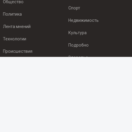
Общество
Спорт
Политика
Недвижимость
Лента мнений
Культура
Технологии
Подробно
Происшествия
Здоровье
Экономика
ПОДПИСКА
Подпишись на рассылку NEWSROOM24
и будь
в курсе новостей в своём городе:
Подписаться