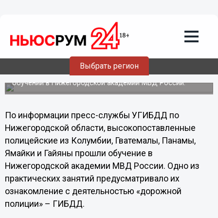
10.04.2013
19:40
Полицейские из Латинской Америки
побывали на нижегородском посту
ДПС
Выбрать регион
Посещение поста «Орловские дворики» - часть
практических занятий иностранных полисменов при
обучении в Нижегородской академии МВД России.
По информации пресс-службы УГИБДД по
Нижегородской области, высокопоставленные
полицейские из Колумбии, Гватемалы, Панамы,
Ямайки и Гайяны прошли обучение в
Нижегородской академии МВД России. Одно из
практических занятий предусматривало их
ознакомление с деятельностью «дорожной
полиции» – ГИБДД.