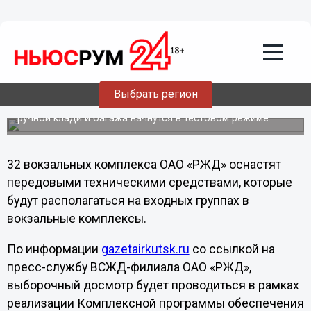
Общество
01.04.2013
02:20
С 1 апреля в Нижнем Новгороде
вводится экспериментальный досмотр
пассажиров поездов
Выбрать регион
Мероприятия по выборочному досмотру пассажиров, их
ручной клади и багажа начнутся в тестовом режиме.
32 вокзальных комплекса ОАО «РЖД» оснастят
передовыми техническими средствами, которые
будут располагаться на входных группах в
вокзальные комплексы.
По информации
gazetairkutsk.ru
со ссылкой на
пресс-службу ВСЖД-филиала ОАО «РЖД»,
выборочный досмотр будет проводиться в рамках
реализации Комплексной программы обеспечения