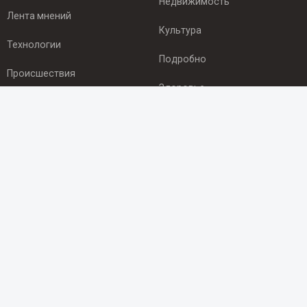
Недвижимость
Лента мнений
Культура
Технологии
Подробно
Происшествия
Здоровье
Экономика
ПОДПИСКА
Подпишись на рассылку NEWSROOM24
и будь
в курсе новостей в своём городе:
Подписаться
© 2012 - 2025 ООО "Ньюсрум" (ИА Newsroom24 (Ньюсрум24).
Учредитель — ООО "Ньюсрум"
Свидетельство о регистрации СМИ ИА № ФС 77 - 45920 от 22.07.2011г.
выдано Федеральной службой по надзору в сфере связи,