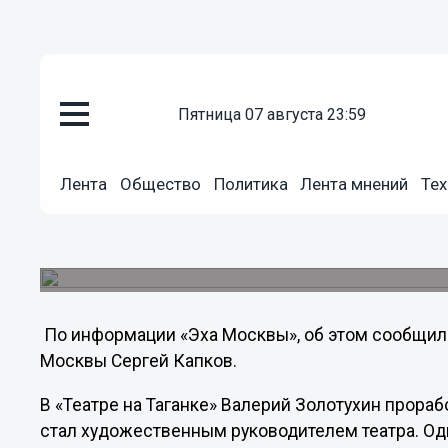
пятница 07 августа 23:59
Общество
30.03.2013
13:36
Лента
Общество
Политика
Лента мнений
Тех
Умер Валерий Золотухин
Последнее время артист тяжело болел. На прош
врачи оценивали его состояние как стабильно т
По информации «Эха Москвы», об этом сообщил 
Москвы Сергей Капков.
В «Театре на Таганке» Валерий Золотухин прорабо
стал художественным руководителем театра. Одн