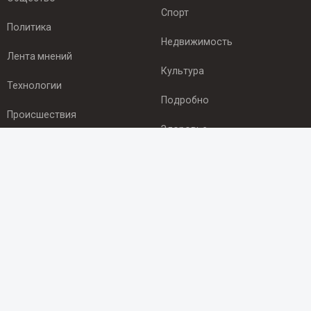
Спорт
Политика
Недвижимость
Лента мнений
Культура
Технологии
Подробно
Происшествия
Здоровье
Экономика
ПОДПИСКА
Подпишись на рассылку NEWSROOM24
и будь
в курсе новостей в своём городе:
Подписаться