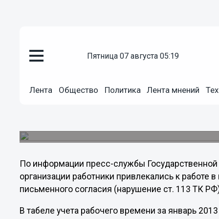
Общество
пятница 07 августа 05:19
15.03.2013
14:18
В Нижнем Новгороде работник
привлекли к работе в праздни
Лента
Общество
Политика
Лента мнений
Тех
Государственная инспекция труда в Нижегород
трудового законодательства в нижегородском 
нарушения.
По информации пресс-службы Государственной и
организации работники привлекались к работе в
письменного согласия (нарушение ст. 113 ТК РФ)
В табеле учета рабочего времени за январь 201