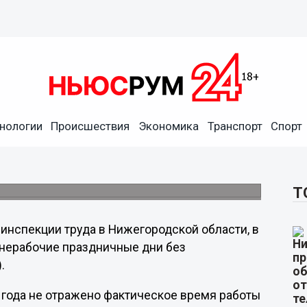
ов предприятия незаконно
чные выходные
нологии
Происшествия
Экономика
Транспорт
Спорт
ской области провела проверку соблюдения
ООО «Запад», в ходе которой выявлены
Т
нспекции труда в Нижегородской области, в
 нерабочие праздничные дни без
.
3 года не отражено фактическое время работы