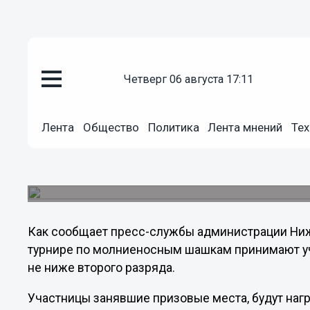
Общество
четверг 06 августа 17:11
10.03.2013
17:08
Женский турнир по молниенос
Лента
Общество
Политика
Лента мнений
Тех
Нижнем Новгороде 10 марта
В турнире принимают участие женщины и деву
разряда.
Как сообщает пресс-службы администрации Ниж
турнире по молниеносным шашкам принимают у
не ниже второго разряда.
Участницы занявшие призовые места, будут на