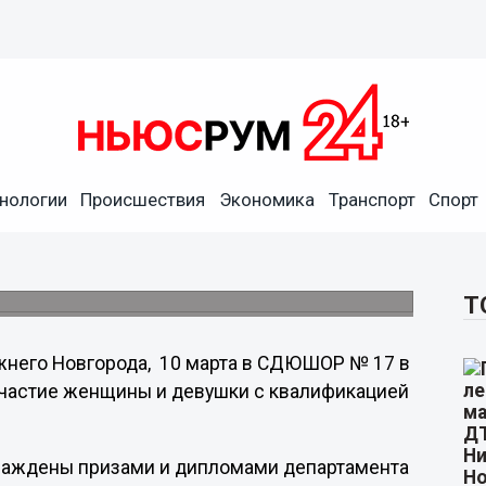
ным шашкам проводится в
нологии
Происшествия
Экономика
Транспорт
Спорт
шки с квалификацией не ниже второго
Т
него Новгорода, 10 марта в СДЮШОР № 17 в
частие женщины и девушки с квалификацией
граждены призами и дипломами департамента