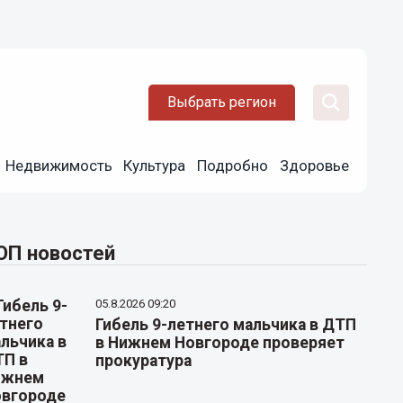
Выбрать регион
Недвижимость
Культура
Подробно
Здоровье
ОП новостей
05.8.2026 09:20
Гибель 9-летнего мальчика в ДТП
в Нижнем Новгороде проверяет
прокуратура