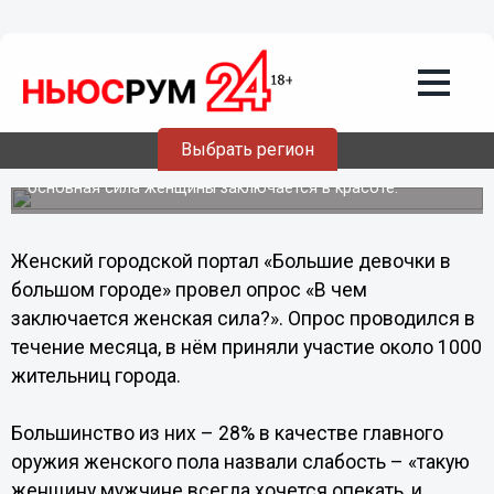
Общество
07.03.2013
18:15
Нижегородки считают слабость
главным орудием женского пола
Выбрать регион
Также, по мнению представительниц прекрасного пола,
основная сила женщины заключается в красоте.
Женский городской портал «Большие девочки в
большом городе» провел опрос «В чем
заключается женская сила?». Опрос проводился в
течение месяца, в нём приняли участие около 1000
жительниц города.
Большинство из них – 28% в качестве главного
оружия женского пола назвали слабость – «такую
женщину мужчине всегда хочется опекать, и