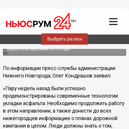
До 10 апреля утвердят детальный
план ремонта дорог Нижнего
Новгорода
4 марта в ходе еженедельного оперативного совещания
глава администрации Нижнего Новгорода дал
поручение директору департамента по дорожному
Выбрать регион
хозяйству Андрею Жижину ускорить работу по
подготовке адресного перечня дорог в рамках
ремонтной кампании 2013 года.
По информации пресс-службы администрации
Нижнего Новгорода, Олег Кондрашов заявил:
«Пару недель назад были успешно
продемонстрированы современные технологии
укладки асфальта. Необходимо продолжить работу
в этом направлении, а также донести до всех
нижегородцев информацию о планах дорожной
кампании в целом. Люди должны знать о том,