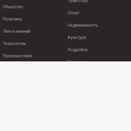
Транспорт
Общество
Спорт
Политика
Недвижимость
Лента мнений
Культура
Технологии
Подробно
Происшествия
Здоровье
Экономика
ПОДПИСКА
Подпишись на рассылку NEWSROOM24
и будь
в курсе новостей в своём городе:
Подписаться