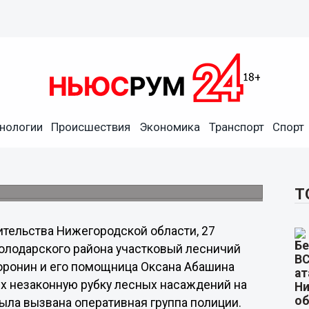
ли сотрудники департамента
нологии
Происшествия
Экономика
Транспорт
Спорт
кой области
го района, предварительно оценивается в
Т
ительства Нижегородской области, 27
олодарского района участковый лесничий
оронин и его помощница Оксана Абашина
их незаконную рубку лесных насаждений на
ыла вызвана оперативная группа полиции.