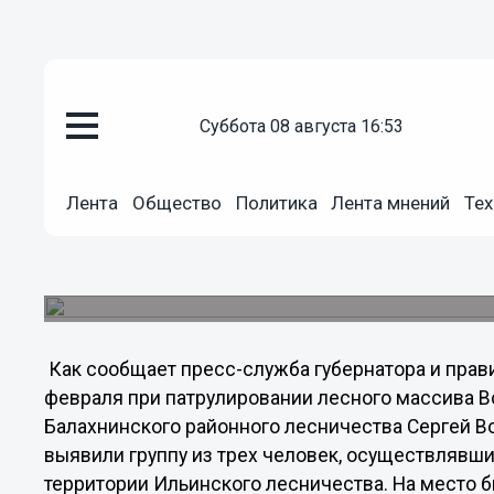
Общество
суббота 08 августа 16:53
01.03.2013
16:27
Незаконную рубку леса пресек
Лента
Общество
Политика
Лента мнений
Тех
лесного хозяйства Нижегородс
Ущерб, причиненный лесному фонду Володарско
50 тысяч рублей.
Как сообщает пресс-служба губернатора и прав
февраля при патрулировании лесного массива В
Балахнинского районного лесничества Сергей В
выявили группу из трех человек, осуществлявш
территории Ильинского лесничества. На место б