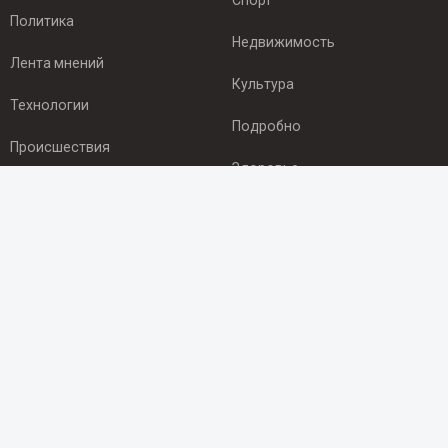
Спорт
Политика
Недвижимость
Лента мнений
Культура
Технологии
Подробно
Происшествия
Здоровье
Экономика
ПОДПИСКА
Подпишись на рассылку NEWSROOM24
и будь
в курсе новостей в своём городе:
Подписаться
© 2012 - 2025 ООО "Ньюсрум" (ИА Newsroom24 (Ньюсрум24).