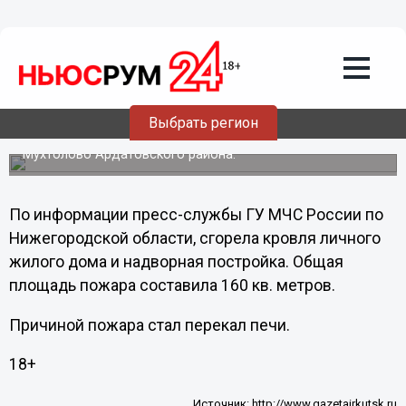
Общество
18.02.2013
13:50
Крыша жилого дома сгорела в
Нижегородской области
Выбрать регион
17 февраля в 07.24 пожар произошел в поселке
Мухтолово Ардатовского района.
По информации пресс-службы ГУ МЧС России по
Нижегородской области, сгорела кровля личного
жилого дома и надворная постройка. Общая
площадь пожара составила 160 кв. метров.
Причиной пожара стал перекал печи.
18+
Источник:
http://www.gazetairkutsk.ru