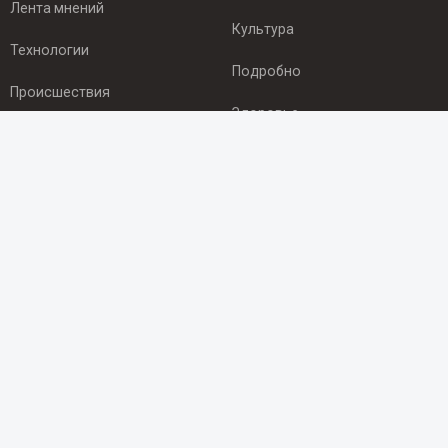
Лента мнений
Культура
Технологии
Подробно
Происшествия
Здоровье
Экономика
ПОДПИСКА
Подпишись на рассылку NEWSROOM24
и будь
в курсе новостей в своём городе:
Подписаться
© 2012 - 2025 ООО "Ньюсрум" (ИА Newsroom24 (Ньюсрум24).
Учредитель — ООО "Ньюсрум"
Свидетельство о регистрации СМИ ИА № ФС 77 - 45920 от 22.07.2011г.
выдано Федеральной службой по надзору в сфере связи,
информационных технологий и массовый коммуникаций.