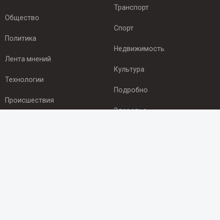
Транспорт
Общество
Спорт
Политика
Недвижимость
Лента мнений
Культура
Технологии
Подробно
Происшествия
Здоровье
Экономика
ПОДПИСКА
Подпишись на рассылку NEWSROOM24
и будь
в курсе новостей в своём городе:
Подписаться