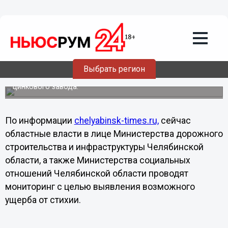
15.02.2013
14:10
В Челябинске от 3 до 5 человек
находятся в тяжелом состоянии, 250 -
пострадали
Выбрать регион
Фрагмент метеорита, упавшего в Челябинске, или
взрывная волна от него, повредили здание местного
цинкового завода.
По информации
chelyabinsk-times.ru,
сейчас
областные власти в лице Министерства дорожного
строительства и инфраструктуры Челябинской
области, а также Министерства социальных
отношений Челябинской области проводят
мониторинг с целью выявления возможного
ущерба от стихии.