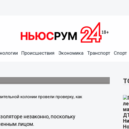
нологии
Происшествия
Экономика
Транспорт
Спорт
есекла нарушения закона в
лены в штрафной изолятор.
Т
вительной колонии провели проверку, как
изоляторе незаконно, поскольку
ченным лицом.