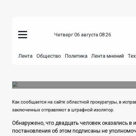
четверг 06 августа 08:26
Общество
15.02.2013
08:32
Лента
Общество
Политика
Лента мнений
Тех
Нижегородская прокуратура пр
исправительной колонии
Двадцать заключенных были незаконно отправ
Как сообщается на сайте областной прокуратуры, в испра
заключенных отправляют в штрафной изолятор.
Обнаружено, что двадцать человек оказались в 
постановления об этом подписаны не уполномо