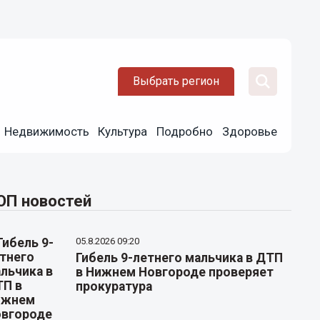
Выбрать регион
Недвижимость
Культура
Подробно
Здоровье
ОП новостей
05.8.2026 09:20
Гибель 9-летнего мальчика в ДТП
в Нижнем Новгороде проверяет
прокуратура