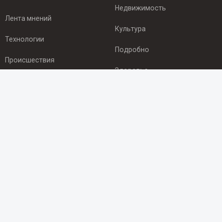
Недвижимость
Лента мнений
Культура
Технологии
Подробно
Происшествия
Здоровье
Экономика
ПОДПИСКА
Подпишись на рассылку NEWSROOM24
и будь
в курсе новостей в своём городе:
Подписаться
© 2012 - 2025 ООО "Ньюсрум" (ИА Newsroom24 (Ньюсрум24).
Учредитель — ООО "Ньюсрум"
Свидетельство о регистрации СМИ ИА № ФС 77 - 45920 от 22.07.2011г.