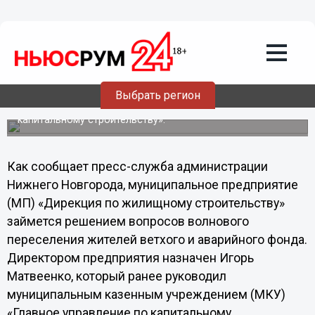
11.02.2013
15:47
Дирекция по жилстроительству
займется вопросами волнового
переселения нижегородцев из ветхого
и аварийного фонда
Выбрать регион
Директором предприятия назначен Игорь Матвеенко,
ранее руководивший «Главным управлением по
капитальному строительству».
Как сообщает пресс-служба администрации
Нижнего Новгорода, муниципальное предприятие
(МП) «Дирекция по жилищному строительству»
займется решением вопросов волнового
переселения жителей ветхого и аварийного фонда.
Директором предприятия назначен Игорь
Матвеенко, который ранее руководил
муниципальным казенным учреждением (МКУ)
«Главное управление по капитальному