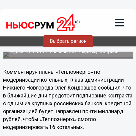
Общество
11.02.2013
11:05
16 котельных будут модернизированы
в Нижнем Новгороде в 2013 году
Выбрать регион
Об этом на еженедельном оперативном совещании при
главе Нижнего Новгорода 11 февраля объявил
гендиректор ОАО «Теплоэнерго» Владимир Колушов.
Комментируя планы «Теплоэнерго» по
модернизации котельных, глава администрации
Нижнего Новгорода Олег Кондрашов сообщил, что
в ближайшие дни предстоит подписание контракта
с одним из крупных российских банков: кредитной
организацией будет направлен почти миллиард
рублей, чтобы «Теплоэнерго» смогло
модернизировать 16 котельных.