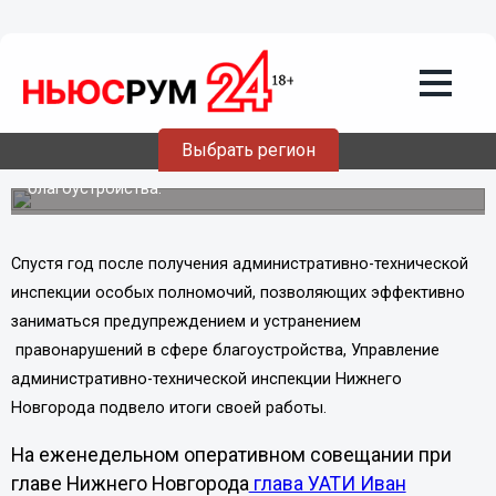
11.02.2013
09:40
Три района Нижнего Новгорода
отличились наибольшим числом
нарушений в сфере благоустройства
Выбрать регион
Всего, согласно статистике АТИ, в 2012 году в Нижнем
Новгороде выявлено свыше 35 тысяч нарушений в сфере
благоустройства.
Спустя год после получения административно-технической
инспекции особых полномочий, позволяющих эффективно
заниматься предупреждением и устранением
правонарушений в сфере благоустройства, Управление
административно-технической инспекции Нижнего
Новгорода подвело итоги своей работы.
На еженедельном оперативном совещании при
главе Нижнего Новгорода
глава УАТИ Иван