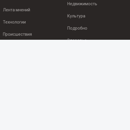
Недвижимость
Лента мнений
Культура
Технологии
Подробно
Происшествия
Здоровье
Экономика
ПОДПИСКА
Подпишись на рассылку NEWSROOM24
и будь
в курсе новостей в своём городе:
Подписаться
© 2012 - 2025 ООО "Ньюсрум" (ИА Newsroom24 (Ньюсрум24).
Учредитель — ООО "Ньюсрум"
Свидетельство о регистрации СМИ ИА № ФС 77 - 45920 от 22.07.2011г.