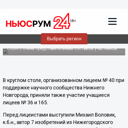
Общество
08.02.2013
13:30
Нижегородские ученые рассказали
лицеистам о лженауке
Выбрать регион
В лицее № 40 Нижнего Новгорода прошел «круглый
стол» с очень представительным составом участников.
В круглом столе, организованном лицеем № 40 при
поддержке научного сообщества Нижнего
Новгорода, приняли также участие учащиеся
лицеев № 36 и 165.
Перед лицеистами выступили Михаил Воловик,
к.б.н., автор 7 изобретений из Нижегородского