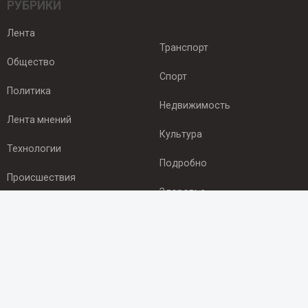
РУБРИКИ
Лента
Транспорт
Общество
Спорт
Политика
Недвижимость
Лента мнений
Культура
Технологии
Подробно
Происшествия
Здоровье
Экономика
ПОДПИСКА
Подпишись на рассылку NEWSROOM24
и будь
в курсе новостей в своём городе: