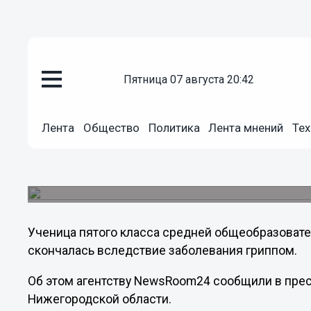
пятница 07 августа 20:42
Общество
07.02.2013
12:00
Лента
Общество
Политика
Лента мнений
Тех
Ученица пятого класса нижег
от гриппа
В школе объявлен карантин с 6 по 15 февраля.
Ученица пятого класса средней общеобразоват
скончалась вследствие заболевания гриппом.
Об этом агентству NewsRoom24 сообщили в пре
Нижегородской области.