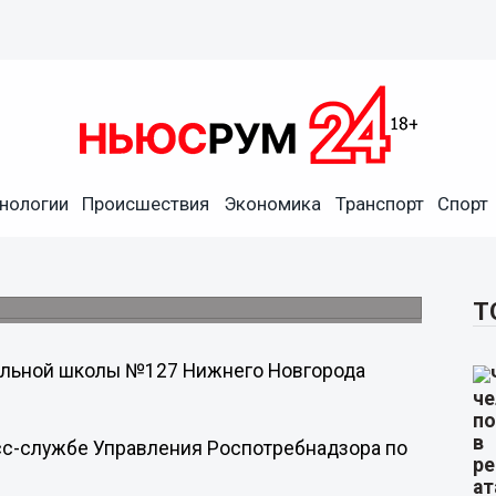
нологии
Происшествия
Экономика
Транспорт
Спорт
ородской школы №127 умерла
Т
ельной школы №127 Нижнего Новгорода
сс-службе Управления Роспотребнадзора по