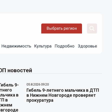
Выбрать регион
Недвижимость
Культура
Подробно
Здоровье
ОП новостей
05.8.2026 09:20
Гибель 9-летнего мальчика в ДТП
в Нижнем Новгороде проверяет
прокуратура